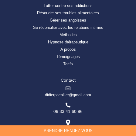
Lutter contre ses addictions
Résoudre ses troubles alimentaires
Gérer ses angoisses
Se réconcilier avec les relations intimes
Méthodes
Hypnose thérapeutique
A propos
Témoignages
Tarifs
Contact
didierpacallier@gmail.com
06 33 41 60 96
60 Avenue Rockefeller Bioparc - Centre Papillon, 69008
Lyon
PRENDRE RENDEZ-VOUS