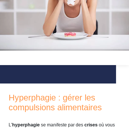
Hyperphagie : gérer les
compulsions alimentaires
L’
hyperphagie
se manifeste par des
crises
où vous