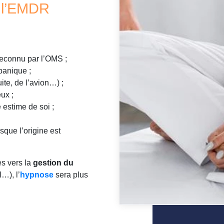
r l’EMDR
econnu par l’OMS ;
panique ;
ite, de l’avion…) ;
ux ;
 estime de soi ;
sque l’origine est
s vers la
gestion du
…), l’
hypnose
sera plus