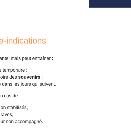
e-indications
nte, mais peut entraîner :
 temporaire ;
soire des
souvenirs
;
e dans les jours qui suivent.
n cas de :
on stabilisés,
graves,
jeur non accompagné.