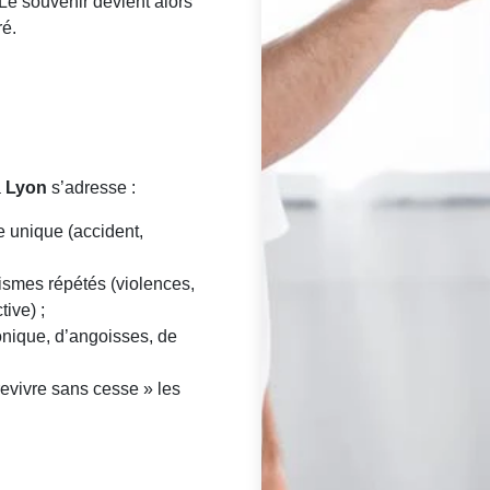
Le souvenir devient alors
ré.
à
Lyon
s’adresse :
 unique (accident,
ismes répétés (violences,
ive) ;
onique, d’angoisses, de
revivre sans cesse » les