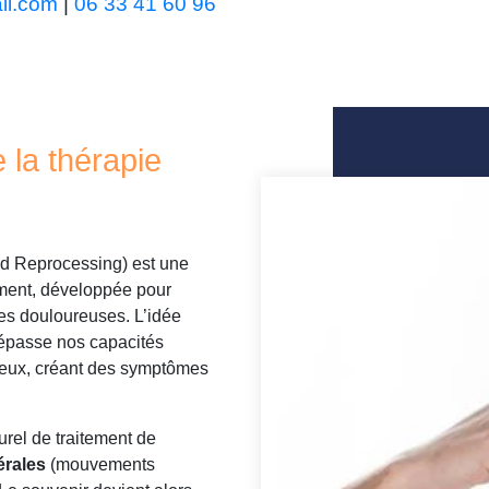
il.com
|
06 33 41 60 96
e la thérapie
d Reprocessing) est une
ement, développée pour
es douloureuses. L’idée
dépasse nos capacités
rveux, créant des symptômes
rel de traitement de
érales
(mouvements